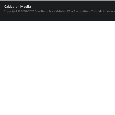
Kabbalah Media
Copyright © 2003-2026
Bnei Baruch – Kabbalah L’Am Association, Tutti i diritti riserv