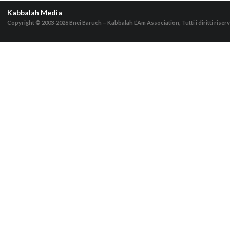
Kabbalah Media
Copyright © 2003-2026
Bnei Baruch – Kabbalah L’Am Association, Tutti i diritti riserv