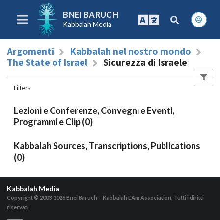
BNEI BARUCH
Kabbalah Media
Argomenti
Kabbalah nel nostro mondo
The State of Israel
Sicurezza di Israele
Filters
:
Lezioni e Conferenze, Convegni e Eventi,
Programmi e Clip (0)
Kabbalah Sources, Transcriptions, Publications
(0)
Kabbalah Media
Copyright © 2003-2026
Bnei Baruch – Kabbalah L’Am Association, Tutti i diritti
riservati