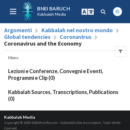
BNEI BARUCH
Kabbalah Media
Argomenti
Kabbalah nel nostro mondo
Global tendencies
Coronavirus
Coronavirus and the Economy
Filters
:
Lezioni e Conferenze, Convegni e Eventi,
Programmi e Clip (0)
Kabbalah Sources, Transcriptions, Publications
(0)
Kabbalah Media
Copyright © 2003-2026
Bnei Baruch – Kabbalah L’Am Association, Tutti i diritti
riservati