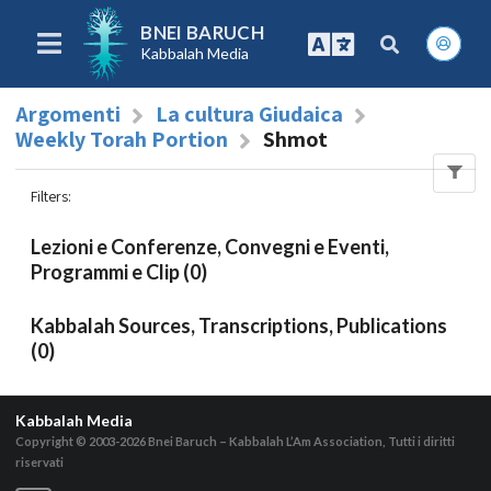
BNEI BARUCH
Kabbalah Media
Argomenti
La cultura Giudaica
Weekly Torah Portion
Shmot
Filters
:
Lezioni e Conferenze, Convegni e Eventi,
Programmi e Clip (0)
Kabbalah Sources, Transcriptions, Publications
(0)
Kabbalah Media
Copyright © 2003-2026
Bnei Baruch – Kabbalah L’Am Association, Tutti i diritti
riservati