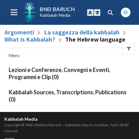
BNEI BARUCH
Kabbalah Media
Argomenti
La saggezza della kabbalah
What Is Kabbalah?
The Hebrew language
Filters
:
Lezioni e Conferenze, Convegni e Eventi,
Programmi e Clip (0)
Kabbalah Sources, Transcriptions, Publications
(0)
Kabbalah Media
Copyright © 2003-2026
Bnei Baruch – Kabbalah L’Am Association, Tutti i diritti
riservati