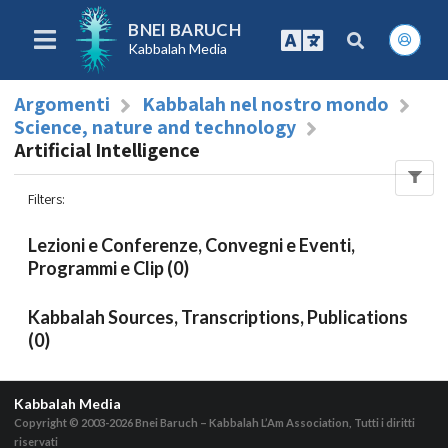
BNEI BARUCH
Kabbalah Media
Argomenti
Kabbalah nel nostro mondo
Science, nature and technology
Artificial Intelligence
Filters
:
Lezioni e Conferenze, Convegni e Eventi,
Programmi e Clip (0)
Kabbalah Sources, Transcriptions, Publications
(0)
Kabbalah Media
Copyright © 2003-2026
Bnei Baruch – Kabbalah L’Am Association, Tutti i diritti
riservati