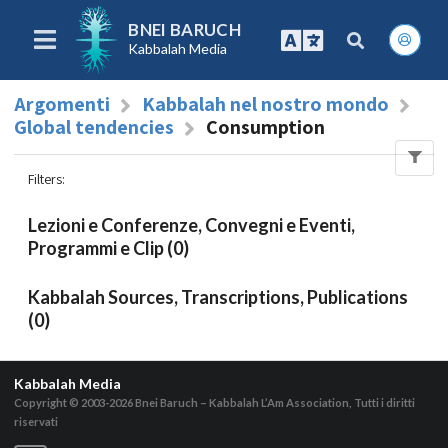
BNEI BARUCH
Kabbalah Media
Argomenti
Kabbalah nel nostro mondo
Global tendencies
Consumption
Filters
:
Lezioni e Conferenze, Convegni e Eventi,
Programmi e Clip (0)
Kabbalah Sources, Transcriptions, Publications
(0)
Kabbalah Media
Copyright © 2003-2026
Bnei Baruch – Kabbalah L’Am Association, Tutti i diritti
riservati