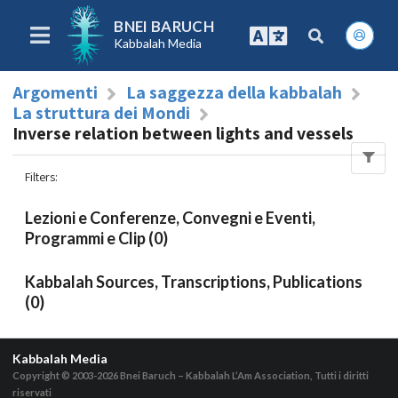
BNEI BARUCH
Kabbalah Media
Argomenti
La saggezza della kabbalah
La struttura dei Mondi
Inverse relation between lights and vessels
Filters
:
Lezioni e Conferenze, Convegni e Eventi,
Programmi e Clip (0)
Kabbalah Sources, Transcriptions, Publications
(0)
Kabbalah Media
Copyright © 2003-2026
Bnei Baruch – Kabbalah L’Am Association, Tutti i diritti
riservati