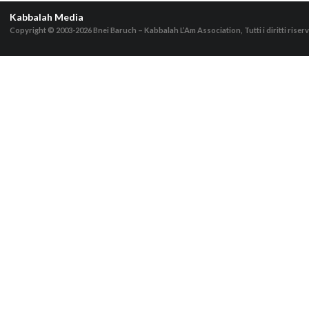
Kabbalah Media
Copyright © 2003-2026
Bnei Baruch – Kabbalah L’Am Association, Tutti i diritti riserv