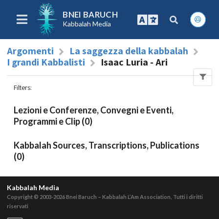
BNEI BARUCH
Kabbalah Media
Argomenti
La saggezza della kabbalah
I grandi Kabbalisti
Isaac Luria - Ari
Filters
:
Lezioni e Conferenze, Convegni e Eventi,
Programmi e Clip (0)
Kabbalah Sources, Transcriptions, Publications
(0)
Kabbalah Media
Copyright © 2003-2026
Bnei Baruch – Kabbalah L’Am Association, Tutti i diritti
riservati