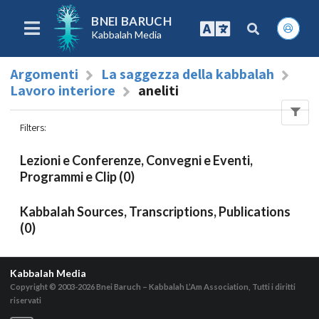
BNEI BARUCH
Kabbalah Media
Argomenti
La saggezza della kabbalah
Lavoro interiore
aneliti
Filters
:
Lezioni e Conferenze, Convegni e Eventi,
Programmi e Clip (0)
Kabbalah Sources, Transcriptions, Publications
(0)
Kabbalah Media
Copyright © 2003-2026
Bnei Baruch – Kabbalah L’Am Association, Tutti i diritti
riservati