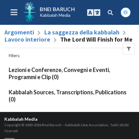
BNEI BARUCH
Kabbalah Media
Argomenti
La saggezza della kabbalah
Lavoro interiore
The Lord Will Finish for Me
Filters
:
Lezioni e Conferenze, Convegni e Eventi,
Programmi e Clip (0)
Kabbalah Sources, Transcriptions, Publications
(0)
Kabbalah Media
Copyright © 2003-2026
Bnei Baruch – Kabbalah L’Am Association, Tutti i diritti
riservati