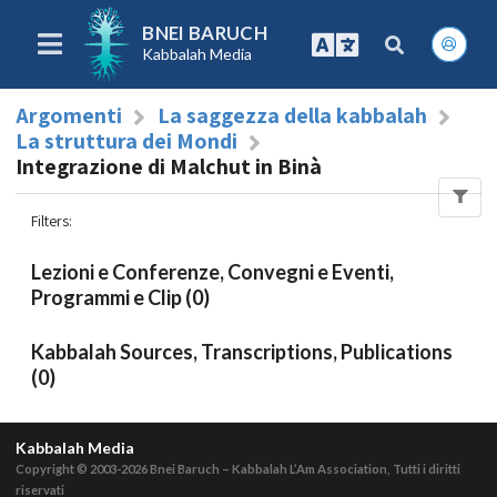
BNEI BARUCH
Kabbalah Media
Argomenti
La saggezza della kabbalah
La struttura dei Mondi
Integrazione di Malchut in Binà
Filters
:
Lezioni e Conferenze, Convegni e Eventi,
Programmi e Clip (0)
Kabbalah Sources, Transcriptions, Publications
(0)
Kabbalah Media
Copyright © 2003-2026
Bnei Baruch – Kabbalah L’Am Association, Tutti i diritti
riservati