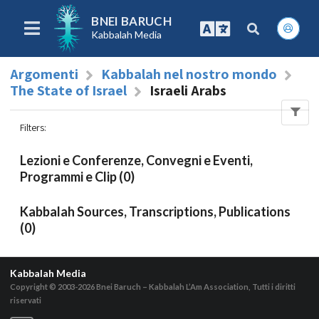
BNEI BARUCH
Kabbalah Media
Argomenti
Kabbalah nel nostro mondo
The State of Israel
Israeli Arabs
Filters
:
Lezioni e Conferenze, Convegni e Eventi,
Programmi e Clip (0)
Kabbalah Sources, Transcriptions, Publications
(0)
Kabbalah Media
Copyright © 2003-2026
Bnei Baruch – Kabbalah L’Am Association, Tutti i diritti
riservati