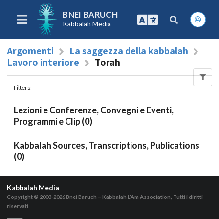
BNEI BARUCH
Kabbalah Media
Argomenti
La saggezza della kabbalah
Lavoro interiore
Torah
Filters
:
Lezioni e Conferenze, Convegni e Eventi,
Programmi e Clip (0)
Kabbalah Sources, Transcriptions, Publications
(0)
Kabbalah Media
Copyright © 2003-2026
Bnei Baruch – Kabbalah L’Am Association, Tutti i diritti
riservati