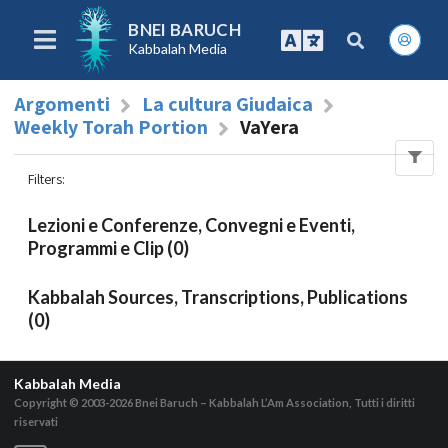
BNEI BARUCH
Kabbalah Media
Argomenti
La cultura Giudaica
Weekly Torah Portion
VaYera
Filters
:
Lezioni e Conferenze, Convegni e Eventi,
Programmi e Clip (0)
Kabbalah Sources, Transcriptions, Publications
(0)
Kabbalah Media
Copyright © 2003-2026
Bnei Baruch – Kabbalah L’Am Association, Tutti i diritti
riservati