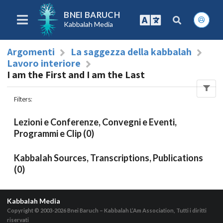
BNEI BARUCH
Kabbalah Media
Argomenti
La saggezza della kabbalah
Lavoro interiore
I am the First and I am the Last
Filters
:
Lezioni e Conferenze, Convegni e Eventi,
Programmi e Clip (0)
Kabbalah Sources, Transcriptions, Publications
(0)
Kabbalah Media
Copyright © 2003-2026
Bnei Baruch – Kabbalah L’Am Association, Tutti i diritti
riservati