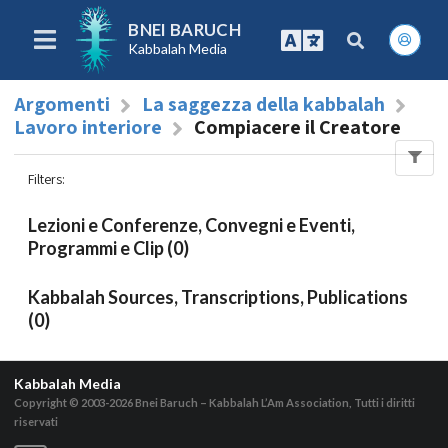
BNEI BARUCH
Kabbalah Media
Argomenti
La saggezza della kabbalah
Lavoro interiore
Compiacere il Creatore
Filters
:
Lezioni e Conferenze, Convegni e Eventi,
Programmi e Clip (0)
Kabbalah Sources, Transcriptions, Publications
(0)
Kabbalah Media
Copyright © 2003-2026
Bnei Baruch – Kabbalah L’Am Association, Tutti i diritti
riservati