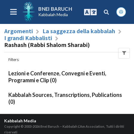
BNEI BARUCH
Kabbalah Media
Argomenti
La saggezza della kabbalah
I grandi Kabbalisti
Rashash (Rabbi Shalom Sharabi)
Filters
:
Lezioni e Conferenze, Convegni e Eventi,
Programmi e Clip (0)
Kabbalah Sources, Transcriptions, Publications
(0)
Kabbalah Media
Copyright © 2003-2026
Bnei Baruch – Kabbalah L’Am Association, Tutti i diritti
riservati