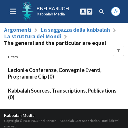
BNEI BARUCH
Kabbalah Media
Argomenti
La saggezza della kabbalah
La struttura dei Mondi
The general and the particular are equal
Filters
:
Lezioni e Conferenze, Convegni e Eventi,
Programmi e Clip (0)
Kabbalah Sources, Transcriptions, Publications
(0)
Kabbalah Media
Copyright © 2003-2026
Bnei Baruch – Kabbalah L’Am Association, Tutti i diritti
riservati