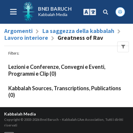
BNEI BARUCH
Kabbalah Media
Argomenti
La saggezza della kabbalah
Lavoro interiore
Greatness of Rav
Filters
:
Lezioni e Conferenze, Convegni e Eventi,
Programmi e Clip (0)
Kabbalah Sources, Transcriptions, Publications
(0)
Kabbalah Media
Copyright © 2003-2026
Bnei Baruch – Kabbalah L’Am Association, Tutti i diritti
riservati