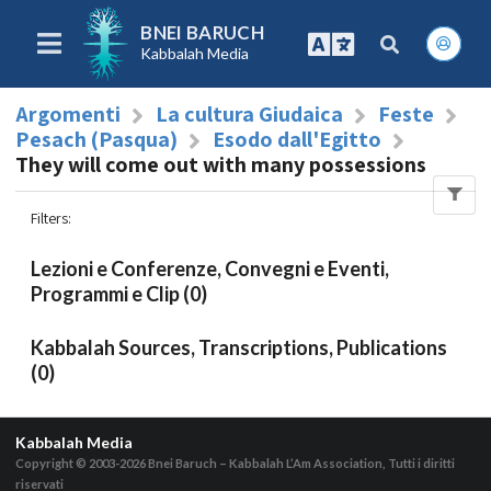
BNEI BARUCH
Kabbalah Media
Argomenti
La cultura Giudaica
Feste
Pesach (Pasqua)
Esodo dall'Egitto
They will come out with many possessions
Filters
:
Lezioni e Conferenze, Convegni e Eventi,
Programmi e Clip (0)
Kabbalah Sources, Transcriptions, Publications
(0)
Kabbalah Media
Copyright © 2003-2026
Bnei Baruch – Kabbalah L’Am Association, Tutti i diritti
riservati