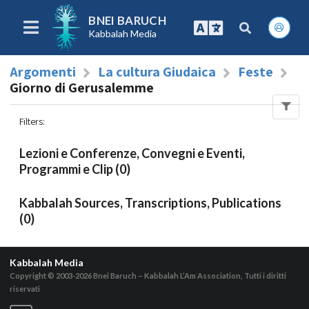
BNEI BARUCH
Kabbalah Media
Argomenti
La cultura Giudaica
Feste
Giorno di Gerusalemme
Filters
:
Lezioni e Conferenze, Convegni e Eventi,
Programmi e Clip (0)
Kabbalah Sources, Transcriptions, Publications
(0)
Kabbalah Media
Copyright © 2003-2026
Bnei Baruch – Kabbalah L’Am Association, Tutti i diritti
riservati