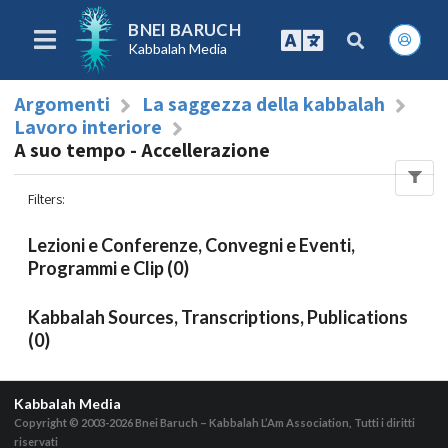
BNEI BARUCH
Kabbalah Media
Argomenti
La saggezza della kabbalah
Lavoro interiore
A suo tempo - Accellerazione
Filters
:
Lezioni e Conferenze, Convegni e Eventi,
Programmi e Clip (0)
Kabbalah Sources, Transcriptions, Publications
(0)
Kabbalah Media
Copyright © 2003-2026
Bnei Baruch – Kabbalah L’Am Association, Tutti i diritti
riservati