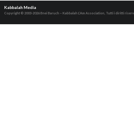
Kabbalah Media
Copyright © 2003-2026
Bnei Baruch – Kabbalah L’Am Association, Tutti i diritti riserv