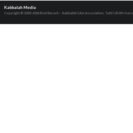
Kabbalah Media
Copyright © 2003-2026
Bnei Baruch – Kabbalah L’Am Association, Tutti i diritti riserv