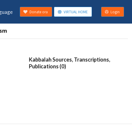
guage
Donate ora
VIRTUAL HOME
Login
ism
Kabbalah Sources, Transcriptions,
Publications (0)