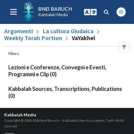
BNEI BARUCH
Kabbalah Media
Argomenti
La cultura Giudaica
Weekly Torah Portion
VaYakhel
Filters
:
Lezioni e Conferenze, Convegni e Eventi,
Programmi e Clip (0)
Kabbalah Sources, Transcriptions, Publications
(0)
Kabbalah Media
Copyright © 2003-2026
Bnei Baruch – Kabbalah L’Am Association, Tutti i diritti
riservati