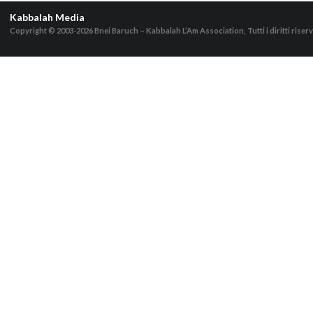
Kabbalah Media
Copyright © 2003-2026
Bnei Baruch – Kabbalah L’Am Association, Tutti i diritti riserv