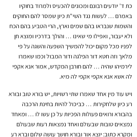
כת ד' יודעים רבונם ומכונים להכעיס ולמרוד בחוקיו
באמרם … לעשות נגד השי"ת כיון שמסר להם החוקים
והשמות שנבראו בהם שמים וארץ, הרי הטביע בהם הכח
ולא יעבור, ואפילו מי שאינו … והולך בדרכיו ומוצא חן
לפניו מכל מקום יכול להמשיך השפעה והשגה על פי
מלאך וזה חטא דור הפלגה ודור המבול וכמו שאמרו
לירמיהו שהיה … להם חורבן המקדש, אמור אנא אקפי
לה אשא אנא אקפי אקפי לה מיא.
ויש עוד מין אחד שאמרו שתי רשויות, יש בורא טוב ובורא
רע כיון שלחקירות … כביכול להיות בחינת הרכבה
בהבורא ורואים פעולות הפכיות על כן עשו לו … ומאחד
נמצאים טובות שבעולם ואחד נמצאות רעות שבעולם
ומקרא כתוב: יוצא אור ובורא חושך עושה שלום וברא רע