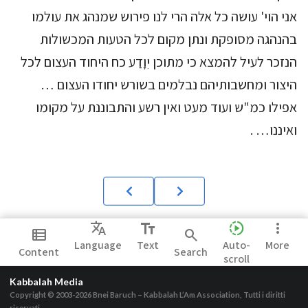
אני הוי' עושה כל אלה הרי לנו פירוש שמנהג את עולמו
בהנהגה מסופקת ונתן מקום לכל הטעות המכשולות
הנזכר לעיל להמצא כי מתוכן יִוָדַע כח היחוד העצום לכל
היצור ומחשבותיהם נבלמים בשורש יחודו העצום …
אפילו כמ"ש ועוד מעט ואין רשע והתבוננת על מקומו
ואיננו… .
Translate
text_fields
slow_motion_video
more_vert
view_list
search
Language
Text
Auto-
More
Content
Search
scroll
Kabbalah Media
Copyright © 2003-2026
Bnei Baruch – Kabbalah L’Am Association, Tutti i diritti
riservati