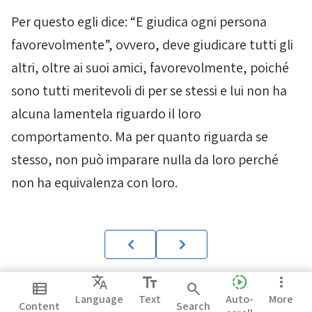
Per questo egli dice: “E giudica ogni persona
favorevolmente”, ovvero, deve giudicare tutti gli
altri, oltre ai suoi amici, favorevolmente, poiché
sono tutti meritevoli di per se stessi e lui non ha
alcuna lamentela riguardo il loro
comportamento. Ma per quanto riguarda se
stesso, non può imparare nulla da loro perché
non ha equivalenza con loro.
Translate
text_fields
slow_motion_video
more_vert
view_list
search
Language
Text
Auto-
More
Content
Search