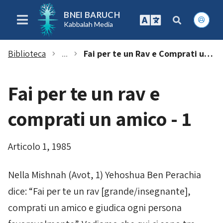
BNEI BARUCH
Kabbalah Media
Biblioteca
...
Fai per te un Rav e Comprati un Amico - 1
chevron_right
chevron_right
Fai per te un rav e
comprati un amico - 1
Articolo 1, 1985
Nella Mishnah (
Avot
, 1) Yehoshua Ben Perachia
dice: “Fai per te un rav [grande/insegnante],
comprati un amico e giudica ogni persona