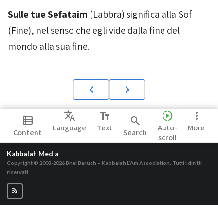
Sulle tue
Sefataim
(Labbra) significa alla
Sof
(Fine), nel senso che egli vide dalla fine del
mondo alla sua fine.
Translate
text_fields
slow_motion_video
more_vert
view_list
search
Language
Text
Auto-
More
Content
Search
scroll
Kabbalah Media
Copyright © 2003-2026
Bnei Baruch – Kabbalah L’Am Association, Tutti i diritti
riservati