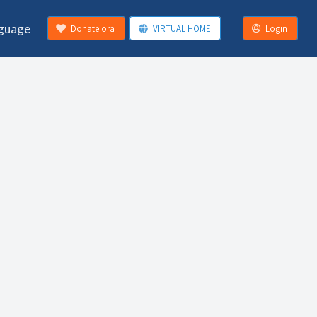
guage
Donate ora
VIRTUAL HOME
Login