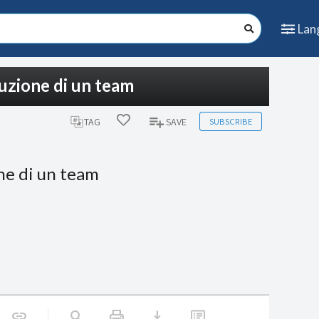
Lan
ruzione di un team
SUBSCRIBE
TAG
SAVE
one di un team
print
download
link
search