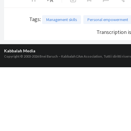
Tags
:
Management skills
Personal empowerment
Transcription i
Kabbalah Media
Copyright © 2003-2026
Bnei Baruch – Kabbalah L’Am Association, Tutti i diritti riserv