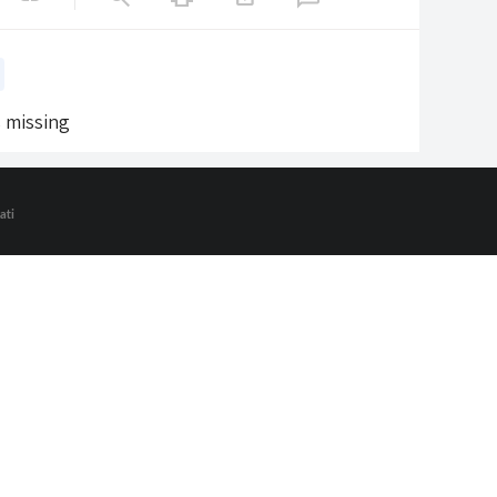
s missing
ati