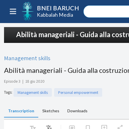
BNEI BARUCH
Kabbalah Media
Abilità manageriali - Guida alla cost
Management skills
Abilità manageriali - Guida alla costruzi
Episode 3
|
18 giu 2020
Tags
:
Management skills
Personal empowerment
Transcription
Sketches
Downloads
text_fields
Translate
share
bookmark
add_comment