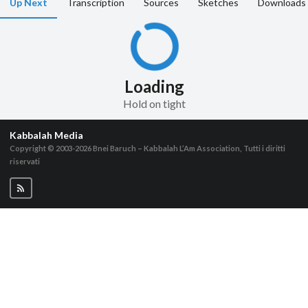
Up Next
Transcription
Sources
Sketches
Downloads
Loading
Hold on tight
Kabbalah Media
Copyright © 2003-2026
Bnei Baruch – Kabbalah L’Am Association, Tutti i diritti
riservati