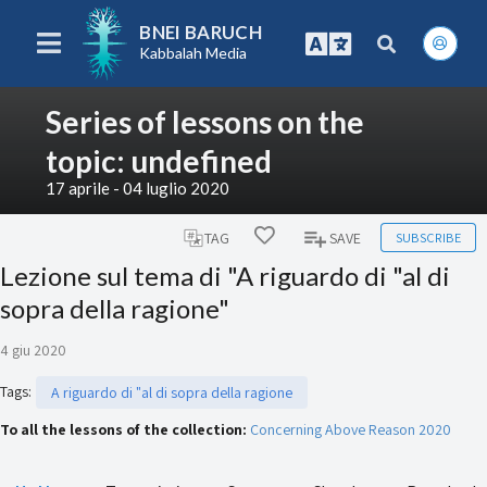
BNEI BARUCH
Kabbalah Media
Series of lessons on the
topic: undefined
17 aprile - 04 luglio 2020
SUBSCRIBE
TAG
SAVE
Lezione sul tema di "A riguardo di "al di
sopra della ragione"
4 giu 2020
Tags
:
A riguardo di "al di sopra della ragione
To all the lessons of the collection:
Concerning Above Reason 2020