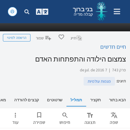
בני ברוך
קבלה מדיה
הרשמה למינוי
תייג
שמור
חיים חדשים
צמצום הילודה והתפתחות האדם
פרק 743
|
7 de jul. de 2016
תיוגים
:
מגמות עולמיות
הבא בתור
תקציר
תמליל
שרטוטים
קבצים להורדה
מאמ
more_vert
bookmark
search
text_fields
Translate
שפה
תצוגה
חיפוש
שמירה
עוד