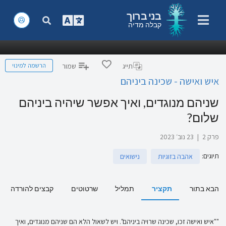
בני ברוך
קבלה מדיה
הרשמה למינוי
תייג
שמור
איש ואישה - שכינה ביניהם
שניהם מנוגדים, ואיך אפשר שיהיה ביניהם
שלום?
פרק 2
|
23 נוב׳ 2023
תיוגים
:
אהבה בזוגיות
נישואים
הבא בתור
תקציר
תמליל
שרטוטים
קבצים להורדה
""איש ואישה זכו, שכינה שרויה ביניהם". ויש לשאול הלא הם שניהם מנוגדים, ואיך