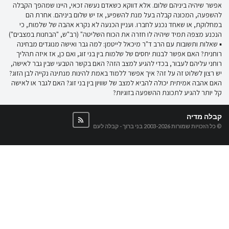
אפשר שיהיה ביניהם שלום. אלא דווקא כשאדם נעשה זכאי, היינו שמהפך הקבלה
להשפעה, המכונה קבלה בעל מנת להשפיע, אז יש שלום ביניהם. אחרת הם
במחלוקת, או שאחד נכנע לחברו. ועניין הכנעה לא נקרא אהבה של שלמות, כי
הנכנע מצפה תמיד שיהיה לו חזרה את הכוח השליטה" (רב"ש, "הבחנות במצבים")
▪ שאלות ותשובות עם הרב ד"ר מיכאל לייטמן: למה גבר ואישה מנוגדים מבחינה
רוחנית? האם אפשר לבנות יחסים של שלמות בין בני זוג, ואם כן, אז איזה תהליך
רוחני עליהם לעבור, בכדי להגיע למצב הזה? האם בקשר הטבעי שבין גבר לאישה,
יש רצון לשלוט זה על זה? איך אפשר ללמוד באמת להינות מנתינה נקייה לבן הזוג?
האם אהבה אמיתית יכולה להביא למצב של שוויון בין בני זוג? האם לגבר או לאישה
קל יותר להגיע לתכונת ההשפעה בזוגיות?
קבלה מדיה
© כל הזכויות שמורות 2003-2026
בני ברוך - קבלה לעם