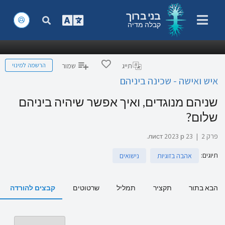
בני ברוך
קבלה מדיה
הרשמה למינוי
תייג
שמור
איש ואישה - שכינה ביניהם
שניהם מנוגדים, ואיך אפשר שיהיה ביניהם
שלום?
פרק 2
|
23 лист 2023 р.
תיוגים
:
אהבה בזוגיות
נישואים
הבא בתור
תקציר
תמליל
שרטוטים
קבצים להורדה