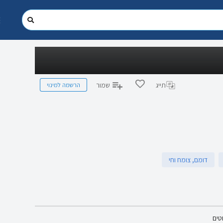
הרשמה למינוי
תייג
שמור
דומם, צומח וחי
טים