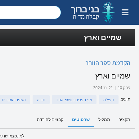
בני ברוך
קבלה מדיה
שמיים וארץ
הקדמת ספר הזוהר
שמיים וארץ
פרק 10
|
21 ינו׳ 2024
תיוגים
:
תפילה
שני הפכים בנושא אחד
תורה
השפה העברית
תקציר
תמליל
שרטוטים
קבצים להורדה
לא נמצאו שרטו