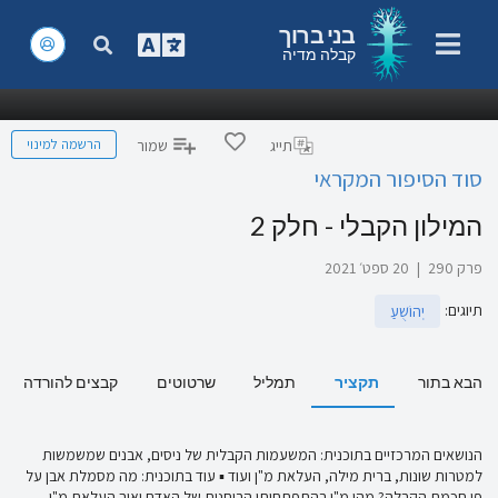
בני ברוך
קבלה מדיה
הרשמה למינוי
תייג
שמור
סוד הסיפור המקראי
המילון הקבלי - חלק 2
פרק 290
|
20 ספט׳ 2021
תיוגים
:
יְהוֹשֻׁעַ
הבא בתור
תקציר
תמליל
שרטוטים
קבצים להורדה
הנושאים המרכזיים בתוכנית: המשעמות הקבלית של ניסים, אבנים שמשמשות
למטרות שונות, ברית מילה, העלאת מ"ן ועוד ▪ עוד בתוכנית: מה מסמלת אבן על
פי חכמת הקבלה? מהו מ"ן בהתפתחותו הרוחנית של האדם ואיך העלאת מ"ן