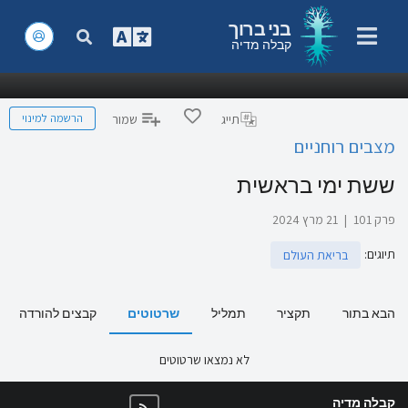
בני ברוך
קבלה מדיה
הרשמה למינוי
תייג
שמור
מצבים רוחניים
ששת ימי בראשית
פרק 101
|
21 מרץ 2024
תיוגים
:
בריאת העולם
הבא בתור
תקציר
תמליל
שרטוטים
קבצים להורדה
לא נמצאו שרטוטים
קבלה מדיה