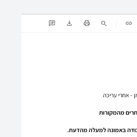
download
print
search
link
רים מהמקורות
בודה באמונה למעלה מהדעת.