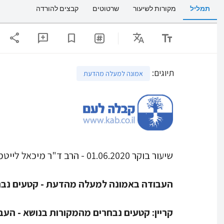
תמליל
מקורות לשיעור
שרטוטים
קבצים להורדה
share
Translate
text_fields
add_comment
bookmark
תיוגים
:
אמונה למעלה מהדעת
שיעור בוקר 01.06.2020 - הרב ד"ר מיכאל לייטמן - אחרי עריכה
העבודה באמונה למעלה מהדעת - קטעים נבח
קריין:
קטעים נבחרים מהמקורות בנושא - הע