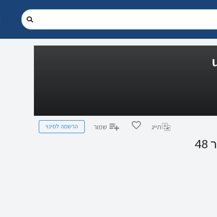
הרשמה למינוי
תייג
שמור
4