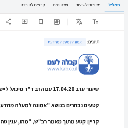
תמליל
מקורות לשיעור
שרטוטים
קבצים להורדה
share
Translate
text_fields
add_comment
bookmark
תיוגים
:
אמונה למעלה מהדעת
שיעור ערב 17.04.20 עם הרב ד"ר מיכאל לייטמן – אחרי עריכה
קטעים נבחרים בנושא "אמונה למעלה מהדעת"
קריין:
קטע מתוך מאמר רב"ש, "מהו, ענין טהר