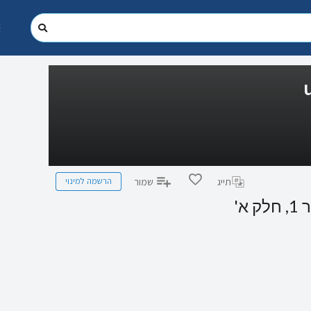
הרשמה למינוי
תייג
שמור
'