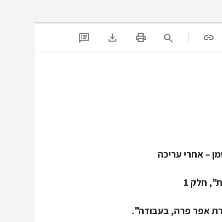
download
print
search
link
, חלק 1
ת אפר פרה, בעבודה".