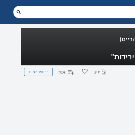
ריים)
הרשמה למינוי
תייג
שמור