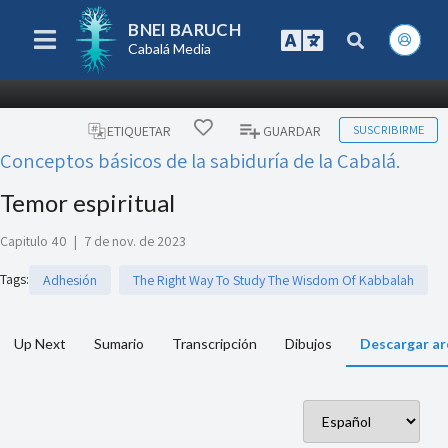
BNEI BARUCH
Cabalá Media
SUSCRIBIRME
ETIQUETAR
GUARDAR
Conceptos básicos de la sabiduría de la Cabalá.
Temor espiritual
Capitulo 40
|
7 de nov. de 2023
Tags
:
Adhesión
The Right Way To Study The Wisdom Of Kabbalah
Up Next
Sumario
Transcripción
Dibujos
Descargar ar