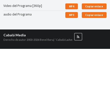
Video del Programa [360p]
MP4
Copiar enlace
audio del Programa
MP3
Copiar enlace
Cabalá Media
Derecho de autor 2003-2026
Benei Baruj ‘ Cabalá LaAm