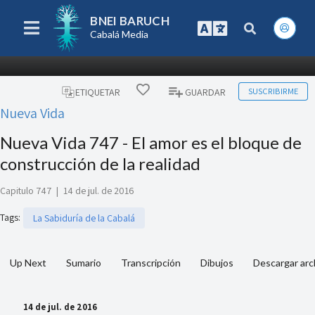
BNEI BARUCH
Cabalá Media
SUSCRIBIRME
ETIQUETAR
GUARDAR
Nueva Vida
Nueva Vida 747 - El amor es el bloque de
construcción de la realidad
Capitulo 747
|
14 de jul. de 2016
Tags
:
La Sabiduría de la Cabalá
Up Next
Sumario
Transcripción
Dibujos
Descargar arc
14 de jul. de 2016