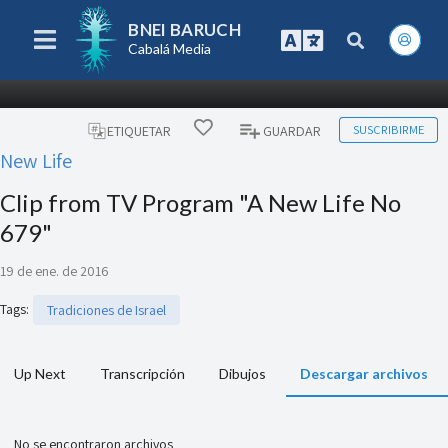
BNEI BARUCH
Cabalá Media
SUSCRIBIRME
ETIQUETAR
GUARDAR
New Life
Clip from TV Program "A New Life No
679"
19 de ene. de 2016
Tags
:
Tradiciones de Israel
Up Next
Transcripción
Dibujos
Descargar archivos
No se encontraron archivos