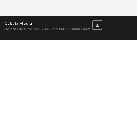
Cabalá Media
Derecho de autor 2003-2026
Benei Baruj ‘ Cabalá LaAm