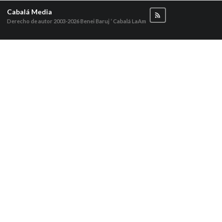
Cabalá Media
Derecho de autor 2003-2026
Benei Baruj ‘ Cabalá LaAm