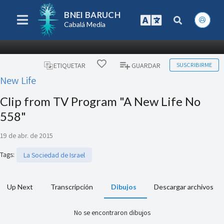
BNEI BARUCH
Cabalá Media
SUSCRIBIRME
ETIQUETAR
GUARDAR
New Life
Clip from TV Program "A New Life No
558"
19 de abr. de 2015
Tags
:
La Sociedad de Israel
Up Next
Transcripción
Dibujos
Descargar archivos
No se encontraron dibujos