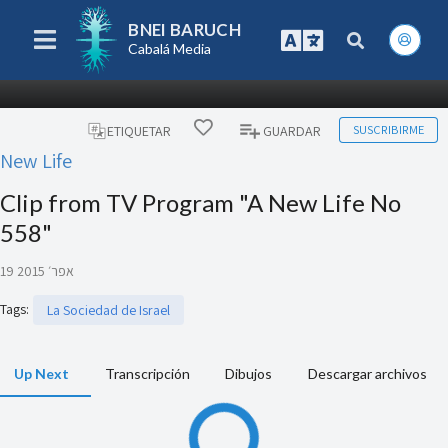
BNEI BARUCH
Cabalá Media
SUSCRIBIRME
ETIQUETAR
GUARDAR
New Life
Clip from TV Program "A New Life No
558"
19 אפר׳ 2015
Tags
:
La Sociedad de Israel
Up Next
Transcripción
Dibujos
Descargar archivos