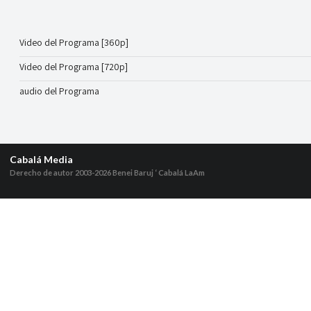
Video del Programa [360p]
Video del Programa [720p]
audio del Programa
Cabalá Media
Derecho de autor 2003-2026
Benei Baruj ‘ Cabalá LaAm