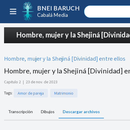
BNEI BARUCH
Cabalá Media
Hombre, mujer y la Shejiná [Divinida
Hombre, mujer y la Shejiná [Divinidad] entre ellos
Hombre, mujer y la Shejiná [Divinidad] en
Capitulo 2
|
23 de nov. de 2023
Tags
:
Amor de pareja
Matrimonio
Transcripción
Dibujos
Descargar archivos