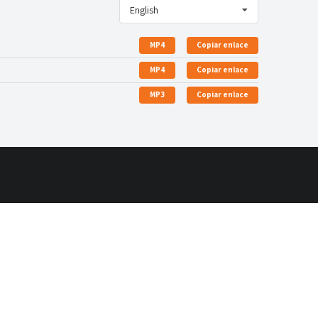
English
MP4
Copiar enlace
MP4
Copiar enlace
MP3
Copiar enlace