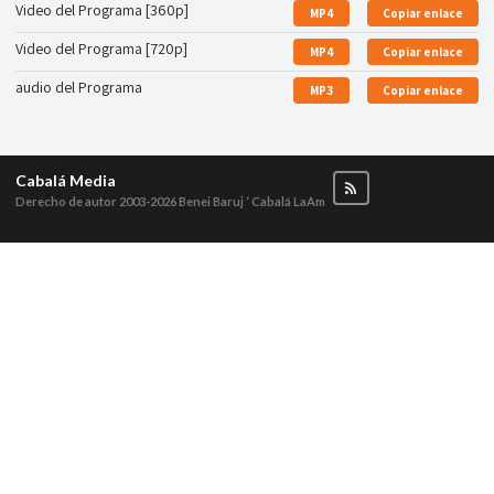
Video del Programa [360p]
MP4
Copiar enlace
Video del Programa [720p]
MP4
Copiar enlace
audio del Programa
MP3
Copiar enlace
Cabalá Media
Derecho de autor 2003-2026
Benei Baruj ‘ Cabalá LaAm