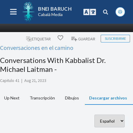
BNEI BARUCH
Cabalá Media
SUSCRIBIRME
ETIQUETAR
GUARDAR
Conversaciones en el camino
Conversations With Kabbalist Dr.
Michael Laitman -
Capitulo 41
|
Aug 21, 2023
Up Next
Transcripción
Dibujos
Descargar archivos